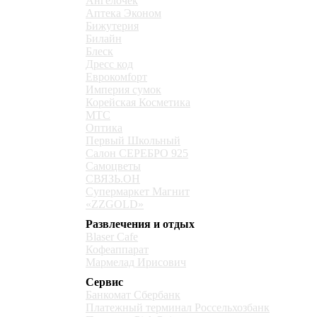
Ангелочек
Аптека Эконом
Бижутерия
Билайн
Блеск
Дресс код
Еврокомfорт
Империя сумок
Корейская Косметика
МТС
Оптика
Первый Школьный
Салон СЕРЕБРО 925
Самоцветы
СВЯЗЬ.ОН
Супермаркет Магнит
«ZZGOLD»
Развлечения и отдых
Blaser Cafe
Кофеаппарат
Мармелад Ирисович
Сервис
Банкомат Сбербанк
Платежный терминал Россельхозбанк