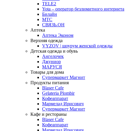
TELE2
Yota – оператор безлимитного интернета
Билайн
МТС
СВЯЗЬ.ОН
Аптека
Аптека Эконом
Верхняя одежда
VYZOV | шоурум женской одежды
Детская одежда и обувь
Ангелочек
Джуниор
МАРУСЯ
Товары для дома
Супермаркет Магнит
Продукты питания
Blaser Cafe
Gelateria Plombir
Кофеаппарат
Мармелад Ирисович
Супермаркет Магнит
Кафе и рестораны
Blaser Cafe
Кофеаппарат
Мармелад Ирисович