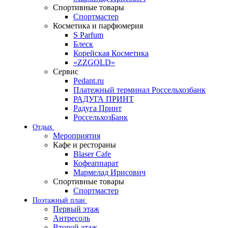
Спортивные товары
Спортмастер
Косметика и парфюмерия
S Parfum
Блеск
Корейская Косметика
«ZZGOLD»
Сервис
Pedant.ru
Платежный терминал Россельхозбанк
РАДУГА ПРИНТ
Радуга Принт
РоссельхозБанк
Отдых
Мероприятия
Кафе и рестораны
Blaser Cafe
Кофеаппарат
Мармелад Ирисович
Спортивные товары
Спортмастер
Поэтажный план
Первый этаж
Антресоль
Второй этаж