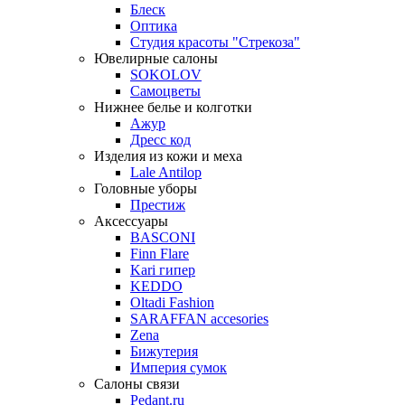
Блеск
Оптика
Студия красоты "Стрекоза"
Ювелирные салоны
SOKOLOV
Самоцветы
Нижнее белье и колготки
Ажур
Дресс код
Изделия из кожи и меха
Lale Antilop
Головные уборы
Престиж
Аксессуары
BASCONI
Finn Flare
Kari гипер
KEDDO
Oltadi Fashion
SARAFFAN accesories
Zena
Бижутерия
Империя сумок
Салоны связи
Pedant.ru