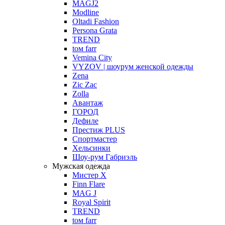
MAGJ2
Modline
Oltadi Fashion
Persona Grata
TREND
tом farr
Vemina City
VYZOV | шоурум женской одежды
Zena
Zic Zac
Zolla
Авантаж
ГОРОД
Дефиле
Престиж PLUS
Спортмастер
Хельсинки
Шоу-рум Габриэль
Мужская одежда
Мистер X
Finn Flare
MAG J
Royal Spirit
TREND
tом farr