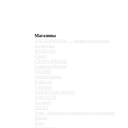
ат Сбербанк
Магазины
ANGIOPHARM — профессиональная
косметика
BASCONI
Charm
CROSS BRAND
Gelateria Plombir
KEDDO
Oltadi Fashion
Pedant.ru
S Parfum
SARAFFAN SHOES
SOKOLOV
Teenager
TELE2
Yota – оператор безлимитного интернета
Zabota
Zena