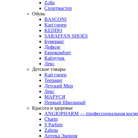
Zolla
Спортмастер
Обувь
BASCONI
Kari гипер
KEDDO
SARAFFAN SHOES
Бумеранг
Дефиле
Еврокомfорт
Каблучок
Лекс
Детские товары
Kari гипер
Teenager
Детский Мир
Лекс
МАРУСЯ
Первый Школьный
Красота и здоровье
ANGIOPHARM — профессиональная косме
Charm
S Parfum
Zabota
Аптека Эконом