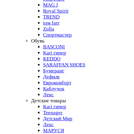
MAG J
Royal Spirit
TREND
tом farr
Zolla
Спортмастер
Обувь
BASCONI
Kari гипер
KEDDO
SARAFFAN SHOES
Бумеранг
Дефиле
Еврокомfорт
Каблучок
Лекс
Детские товары
Kari гипер
Teenager
Детский Мир
Лекс
МАРУСЯ