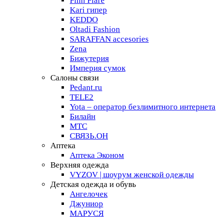
Finn Flare
Kari гипер
KEDDO
Oltadi Fashion
SARAFFAN accesories
Zena
Бижутерия
Империя сумок
Салоны связи
Pedant.ru
TELE2
Yota – оператор безлимитного интернета
Билайн
МТС
СВЯЗЬ.ОН
Аптека
Аптека Эконом
Верхняя одежда
VYZOV | шоурум женской одежды
Детская одежда и обувь
Ангелочек
Джуниор
МАРУСЯ