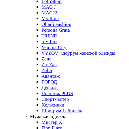
LolliShop
MAG J
MAGJ2
Modline
Oltadi Fashion
Persona Grata
TREND
tом farr
Vemina City
VYZOV | шоурум женской одежды
Zena
Zic Zac
Zolla
Авантаж
ГОРОД
Дефиле
Престиж PLUS
Спортмастер
Хельсинки
Шоу-рум Габриэль
Мужская одежда
Мистер X
Finn Flare