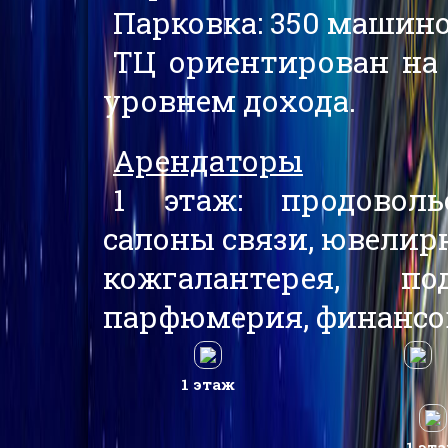
Парковка: 350 машин
ТЦ ориентирован на
уровнем дохода.
Арендаторы
1 этаж: продоволь
салоны связи, ювелирн
кожгалантерея, п
парфюмерия, финансо
1 этаж
1 эт