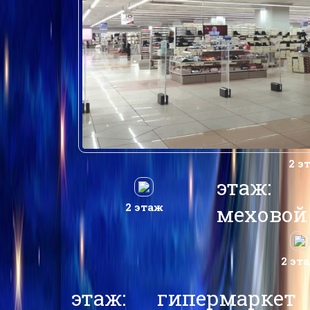
2 э
этаж: 
2 этаж
меховой 
2 эт
этаж: гипермаркет